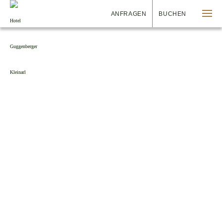
ANFRAGEN
BUCHEN
ZUHAUSE IST KEIN ORT,
SONDERN EIN GEFÜHL
Kumm eina und kumm oba!
Im Hotel Guggenberger gibt's Platz für alle: Große, Kleine,
Abenteurer, Ruhesuchende, Romantiker, beste Freunde oder
Einzelgänger san herzlich Willkommen. Bei uns erlebst no
unberührte Natur und beste österreichische Tradition. Unsre
Zimmer san ideal zum Entspannen und Ausgangspunkt für große
wie kleine Abenteuer.
Bei uns is jeder herzlich willkommen