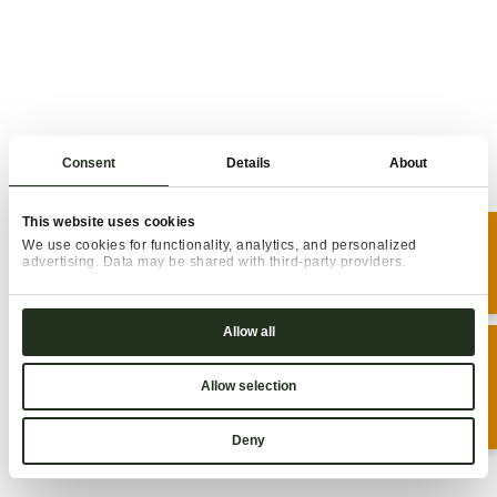
Unser größtes Angebot. Mit
Schlafzimmer, Schlafraum
für Kinder und
zusätzlichem Wohn-
Schlafraum mit
Ausziehcouch ein Traum
für Familien.
Consent
Details
About
DETAILS
This website uses cookies
BUCHEN
We use cookies for functionality, analytics, and personalized
advertising. Data may be shared with third-party providers.
Consent
Necessary
Selection
Allow all
ANFRAGEN
Preferences
Allow selection
Statistics
Marketing
Deny