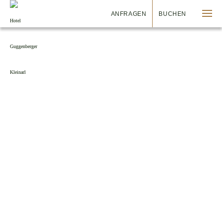
ANFRAGEN
BUCHEN
FÜR PISTENFLÖHE
UND SPITZENSPORTLER
Hob’s schee im Schnee!
Kleinarl is ideal für Familien. Der Shuttleberg verbunden mit
Kleinarl-Flachauwinkl-Zauchensee bietet Pisten für jedes
Können und beginnt 200 m vor der Haustür. A wahres Highlight
is einer der bekanntesten Snowparks, der Absolutpark für Border
und Trickser. Do konnst selbst zeigen, wos du konnst oder
einfoch nur Staunen, wenn die andren mit Saltos durch die Luft
fliegen.